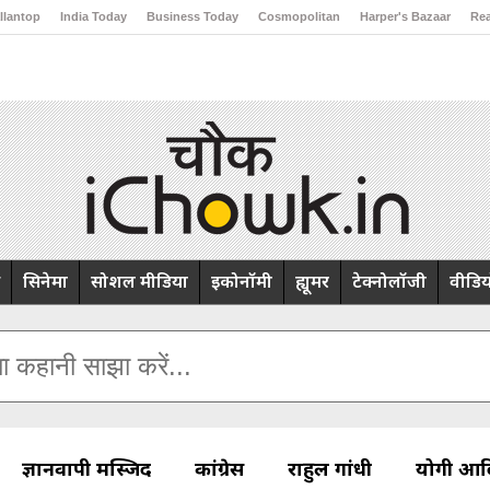
llantop
India Today
Business Today
Cosmopolitan
Harper's Bazaar
Rea
ng
Brides Today
Ishq FM
सिनेमा
सोशल मीडिया
इकोनॉमी
ह्यूमर
टेक्नोलॉजी
वीडिय
ा कहानी साझा करें...
ज्ञानवापी मस्जिद
कांग्रेस
राहुल गांधी
योगी आद