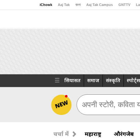
iChowk
Aaj Tak
বাংলা
Aaj Tak Campus
GNTTV
La
Malayalam
Sports Tak
Crime Tak
Astro Tak
Gami
सियासत
समाज
संस्कृति
स्पोर्ट्स
NEW
अपनी स्टोरी, कविता य
चर्चा में
महाराष्ट्र
औरंगजेब