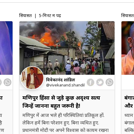
सियासत
| 5-मिनट में पढ़ें
सियासत
विवेकानंद शांडिल
@vivekanand.shandil
का
मणिपुर हिंसा से जुड़े कुछ अदृश्य सत्य
बंगा
जिन्हें जानना बहुत जरूरी है!
और स
ाय
मणिपुर में आज भले ही परिस्थितियां प्रतिकूल हों.
ध्यान
है
लेकिन हमें बिना परेशान हुए. बिना व्यथित हुए.
बंगाल
ारण
प्रधानमंत्री मोदी पर अपने विश्वास को कायम रखना
बल्कि