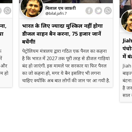
बिलाल एम जाफ़री
@bilal.jafri.7
ना,
भारत के लिए ज्यादा मुश्किल नहीं होगा
या
डीजल वाहन बैन करना, 75 हजार जानें
Jia
बचेंगी!
पंचो
े
पेट्रोलियम मंत्रालय द्वारा गठित एक पैनल का कहना
में ब
ें
है कि भारत में 2027 तक पूरी तरह से डीजल गाड़ियां
न और
बंद हो जाएंगी. इस मामले पर सरकार या फिर पैनल
Jiah
नम हो
का जो कहना हो, मगर ये बैन इसलिए भी लगना
बाइज्
चाहिए क्योंकि अब बात लोगों की जान पर आ गयी है.
बंटना
है जन
साल क