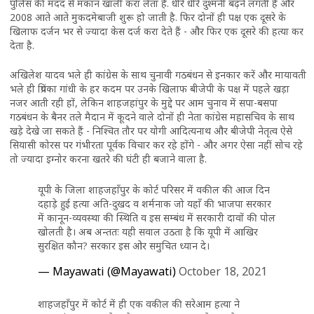
पुलिस की मदद से मकान खाली करा लेता है. धीरे धीरे दुश्मनी बढ़ने लगती है और
2008 आते आते मुकदमेबाजी शुरू हो जाती है. फिर दोनों ही पक्ष एक दूसरे के
खिलाफ दर्जन भर से ज्यादा केस दर्ज करा देते हैं - और फिर एक दूसरे की हत्या कर
देता है.
अखिलेश यादव भले ही कांग्रेस के साथ चुनावी गठबंधन से इनकार करें और मायावती
भले ही प्रियंका गांधी के हर कदम पर उनके खिलाफ बीजेपी के पक्ष में पहले खड़ा
नजर आती रही हों, लेकिन शाहजहांपुर के मुद्दे पर आम चुनाव में सपा-बसपा
गठबंधन के बैनर तले मैदान में कूदने वाले दोनों ही नेता कांग्रेस महासचिव के साथ
खड़े देखे जा सकते हैं - निश्चित तौर पर योगी आदित्यनाथ और बीजेपी नेतृत्व ऐसे
सियासी कोरस पर गंभीरता पूर्वक विचार कर रहे होंगे - और अगर ऐसा नहीं सोच रहे
तो ज्यादा इग्नोर करना खतरे की घंटी ही बजाने वाला है.
यूपी के जिला शाहजहाँपुर के कोर्ट परिसर में वकील की आज दिन
दहाड़े हुई हत्या अति-दुखद व शर्मनाक जो यहाँ की भाजपा सरकार
में कानून-व्यवस्था की स्थिति व इस सम्बंध में सरकारी दावों की पोल
खोलती है। अब अन्ततः यही सवाल उठता है कि यूपी में आखिर
सुरक्षित कौन? सरकार इस ओर समुचित ध्यान दे।
— Mayawati (@Mayawati)
October 18, 2021
शाहजहाँपुर में कोर्ट में ही एक वकील की सरेआम हत्या ने