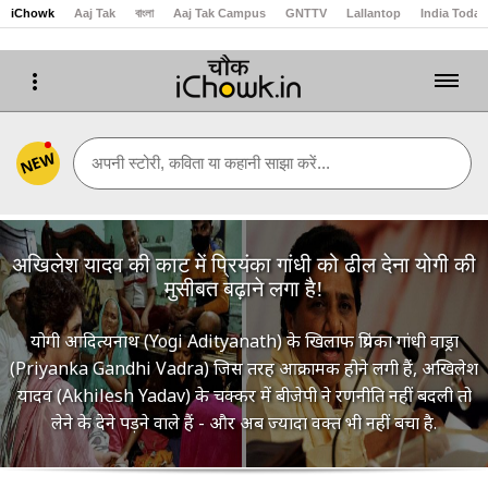
iChowk
Aaj Tak
বাংলা
Aaj Tak Campus
GNTTV
Lallantop
India Today
NEW
अपनी स्टोरी, कविता या कहानी साझा करें...
अखिलेश यादव की काट में प्रियंका गांधी को ढील देना योगी की
मुसीबत बढ़ाने लगा है!
योगी आदित्यनाथ (Yogi Adityanath) के खिलाफ प्रियंका गांधी वाड्रा
(Priyanka Gandhi Vadra) जिस तरह आक्रामक होने लगी हैं, अखिलेश
यादव (Akhilesh Yadav) के चक्कर में बीजेपी ने रणनीति नहीं बदली तो
लेने के देने पड़ने वाले हैं - और अब ज्यादा वक्त भी नहीं बचा है.