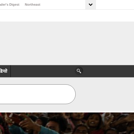
der's Digest
Northeast
डियो