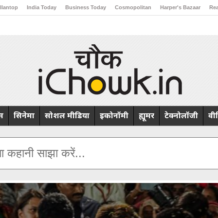
llantop
India Today
Business Today
Cosmopolitan
Harper's Bazaar
Rea
ng
Brides Today
Ishq FM
्स
सिनेमा
सोशल मीडिया
इकोनॉमी
ह्यूमर
टेक्नोलॉजी
वी
ा कहानी साझा करें...