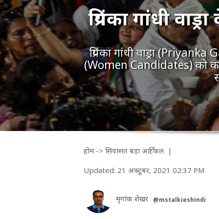
प्रियंका गांधी वाड्
प्रियंका गांधी वाड्रा (Priyan
(Women Candidates) को कांग्र
स
होम
->
सियासत
बड़ा आर्टिकल
|
Updated: 21 अक्टूबर, 2021 02:37 PM
मृगांक शेखर
@mstalkieshindi