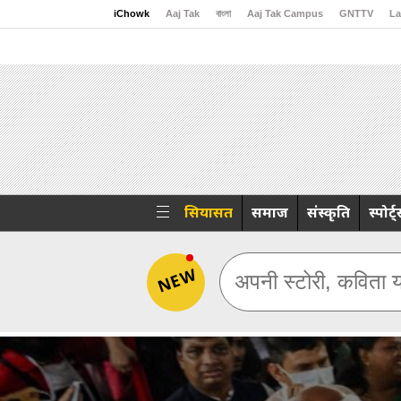
iChowk
Aaj Tak
বাংলা
Aaj Tak Campus
GNTTV
La
Malayalam
Sports Tak
Crime Tak
Astro Tak
Gami
सियासत
समाज
संस्कृति
स्पोर्ट
NEW
अपनी स्टोरी, कविता य