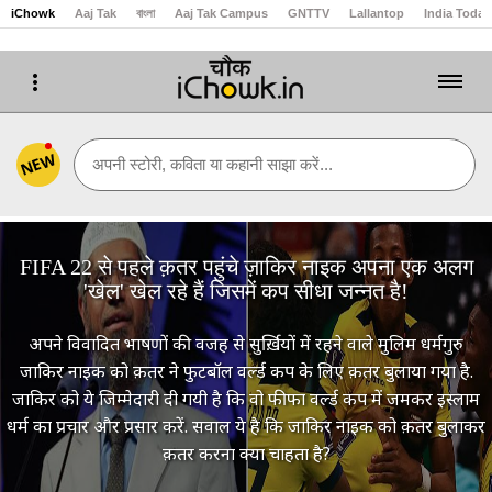
iChowk
Aaj Tak
বাংলা
Aaj Tak Campus
GNTTV
Lallantop
India Today
NEW
अपनी स्टोरी, कविता या कहानी साझा करें...
FIFA 22 से पहले क़तर पहुंचे ज़ाकिर नाइक अपना एक अलग
'खेल' खेल रहे हैं जिसमें कप सीधा जन्नत है!
अपने विवादित भाषणों की वजह से सुर्ख़ियों में रहने वाले मुलिम धर्मगुरु
जाकिर नाइक को क़तर ने फुटबॉल वर्ल्ड कप के लिए क़तर बुलाया गया है.
जाकिर को ये जिम्मेदारी दी गयी है कि वो फीफा वर्ल्ड कप में जमकर इस्लाम
धर्म का प्रचार और प्रसार करें. सवाल ये है कि जाकिर नाइक को क़तर बुलाकर
क़तर करना क्या चाहता है?