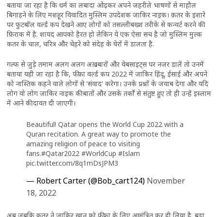
बताया जा रहा है कि धर्म का लबादा ओढ़कर अपने जहरीले भाषणों से माहौल
बिगाड़ने के लिए मशहूर विवादित मुस्लिम उपदेशक जाकिर नाइक। क़तर के इशारे
पर फुटबॉल वर्ल्ड कप देखने आए लोगों को तसल्लीबख्श तरीके से कन्वर्ट करने की
फ़िराक में है. शायद आपको हैरत हो लेकिन ये एक ऐसा सच है जो मुस्लिम मुल्क
कतर के चाल, चरित्र और चेहरे को संदेह के घेरों में डालता है.
गल्फ से जुड़े तमाम अलग अलग अख़बारों और वेबसाइट्स पर नजर डालें तो उनमें
बताया यही जा रहा है कि, फीफा वर्ल्ड कप 2022 में जाकिर हिंदू, ईसाई और अपने
को नास्तिक कहने वाले लोगों से 'संवाद' करेगा। उनके प्रश्नों के जवाब देगा और यदि
लोग वो लोग जाकिर नाइक की बातों और उसके तर्कों से संतुष्ट हुए तो ही उन्हें इस्लाम
में आने की दावत दी जाएगी।
Beautiful! Qatar opens the World Cup 2022 with a
Quran recitation. A great way to promote the
amazing religion of peace to visiting
fans.
#Qatar2022
#WorldCup
#Islam
pic.twitter.com/8q1mDsJPM3
— Robert Carter (@Bob_cart124)
November
18, 2022
अब जबकि क़तर ने जाकिर खान को फीफा के लिए आमंत्रित कर ही लिया है. बड़ा