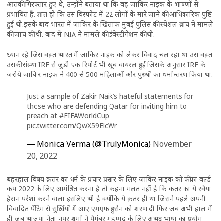
आतंकी गिरफ्तार हुए थे, उन्‍होंने बताया था कि वह जाकिर नाइक के भाषणों से
प्रभावित हैं. ज्ञात हो कि उस विस्‍फोट में 22 लोगों के मारे जाने की आधिकारिक पुष्टि
हुई थी.इसके बाद भारत में जाकिर के खिलाफ मुंबई पुलिस की स्‍पेशल ब्रांच ने मामले
की जांच की थी. बाद में NIA ने मामले की इंवेस्‍टीगेशन की थी.
ध्यान रहे जिस वक़्त भारत में जाकिर नाइक को लेकर विवाद चल रहा था उस वक़्त
उसकी संस्था IRF से जुड़ी एक रिपोर्ट भी खूब वायरल हुई जिसके अनुसार IRF के
जरोये जाकिर नाइक ने 400 से 500 महिलाओं और पुरुषों का धर्मान्तरण किया था.
Just a sample of Zakir Naik’s hateful statements for
those who are defending Qatar for inviting him to
preach at
#FIFAWorldCup
pic.twitter.com/QwX59ElcWr
— Monica Verma (@TrulyMonica)
November
20, 2022
बहरहाल विषय क़तर का धर्म के प्रचार प्रसार के लिए जाकिर नाइक को फीफा वर्ल्ड
कप 2022 के लिए आमंत्रित करना है तो कहना गलत नहीं है कि क़तर का ये रवैया
हैरान परेशां करने वाला इसलिए भी है क्योंकि ये क़तर ही था जिसने पहले अपनी
विवादित पेंटिंग से सुर्ख़ियों में आए एमएफ हुसैन को शरण दी फिर जब अभी हाल में
ही जब भाजपा नेता नूपुर शर्मा ने पैगंबर मुहम्मद के लिए अभद्र भाषा का प्रयोग