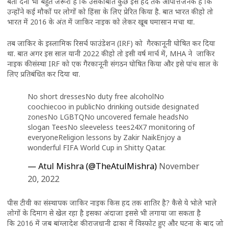
बता देना भी बहुत जरूरी है कि उसकी बातें कुछ इस हद तक आपत्तिजनक हैं कि
उन्होंने कई मौकों पर लोगों को हिंसा के लिए प्रेरित किया है. बात भारत की हो तो
भारत में 2016 के अंत में जाकिर नाइक को लेकर खूब घमासान मचा था.
तब जाकिर के इस्लामिक रिसर्च फाउंडेशन (IRF) को गैरकानूनी घोषित कर दिया
था. बात अगर इस साल यानी 2022 की हो तो इसी वर्ष मार्च में, MHA ने जाकिर
नाइक की संस्था IRF को एक गैरकानूनी संगठन घोषित किया और इसे पांच साल के
लिए प्रतिबंधित कर दिया था.
No short dressesNo duty free alcoholNo
coochiecoo in publicNo drinking outside designated
zonesNo LGBTQNo uncovered female headsNo
slogan TeesNo sleeveless tees24X7 monitoring of
everyoneReligion lessons by Zakir NaikEnjoy a
wonderful FIFA World Cup in Shitty Qatar.
— Atul Mishra (@TheAtulMishra)
November
20, 2022
पीस टीवी का संस्थापक जाकिर नाइक किस हद तक शातिर है? कैसे ये भोले भाले
लोगों के दिमाग से खेल रहा है इसका अंदाजा इससे भी लगाया जा सकता है
कि 2016 में जब बांग्‍लादेश की राजधानी ढाका में विस्‍फोट हुए और घटना के बाद जो