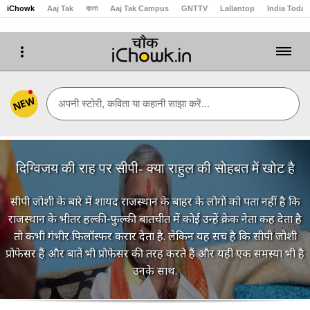
iChowk
Aaj Tak
বাংলা
Aaj Tak Campus
GNTTV
Lallantop
India Today
NEW
अपनी स्टोरी, कविता या कहानी साझा करें...
दिग्विजय की राह पर सीपी- क्या राहुल की सोहबत में खोट है
सीपी जोशी के बारे में शायद राजस्थान के बाहर के लोगों को पता नहीं है कि
राजस्थान के भीतर हल्की-फुल्की बातचीत में कोई उन्हें क्रेक नेता कह देता है
तो कभी गंभीर फिलॉस्फर करार देता है. लेकिन यह सच है कि सीपी जोशी
प्रोफेसर हैं और बातें भी प्रोफेसर की तरह करते हैं और यही एक समस्या भी है
उनके साथ.