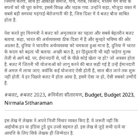
निर्माण करेगा, साथ ही आकांक्षी समाज, गांव, गरीब, किसान, मध्यम वर्ग सभी के
सपनों को भी पूरा करेगा, इससे विपक्ष और भड़क गया. उन्होंने कहा, मौजूदा वक्त में
सबसे बड़ी समस्या महंगाई-बेरोजगारी की है, जिस दिशा में ये बजट बौना साबित
होता है.
पेश करते हुए वित्तमंत्री ने बजट को अमृतकाल का पहला और सबसे बेहतरीन बजट
बताया. कहा, भारत की अर्थव्यवस्था ठीक दिशा में है और सुनहरे भविष्य की ओर
अग्रसर है, दुनिया ने भारतीय अर्थव्यवस्था को चमकता हुआ माना है, दुनिया में भारत
के कदम को बढ़ता भी बताया. अच्छी बात है, हर हिंदुस्तानी भी यही चाहेगा मुल्क
तेजी से आगे बढ़े. पर, ईमानदारी से, पर्दे के पीछे कोई खेला ना हो? जो अक्सर होता
है. बजट में जितनी भी योजनाओं को लागू करने की बात कही गई है उन्हें ईमानदारी
से अमल में लाया जाए. क्योंकि कई योजनाएं ऐसी होती हैं, साल बीत जाने तक शुरू
नहीं होती. ये हर पिछले बजट में होता आया है, इसमें ऐसा ना हो, ऐसी सबको उम्मीदें
हैं.
#बजट
,
#बजट 2023
,
#निर्मला सीतारमण
, Budget, Budget 2023,
Nirmala Sitharaman
इस लेख में लेखक ने अपने निजी विचार व्यक्त किए हैं. ये जरूरी नहीं कि
आईचौक.इन या इंडिया टुडे ग्रुप उनसे सहमत हो. इस लेख से जुड़े सभी दावे या
आपत्ति के लिए सिर्फ लेखक ही जिम्मेदार है.