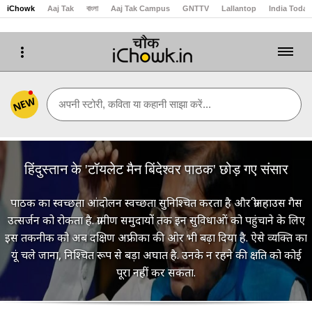
iChowk
Aaj Tak
বাংলা
Aaj Tak Campus
GNTTV
Lallantop
India Today
NEW
अपनी स्टोरी, कविता या कहानी साझा करें...
हिंदुस्तान के 'टॉयलेट मैन बिंदेश्वर पाठक' छोड़ गए संसार
पाठक का स्वच्छता आंदोलन स्वच्छता सुनिश्चित करता है और ग्रीनहाउस गैस
उत्सर्जन को रोकता है. ग्रामीण समुदायों तक इन सुविधाओं को पहुंचाने के लिए
इस तकनीक को अब दक्षिण अफ्रीका की ओर भी बढ़ा दिया है. ऐसे व्यक्ति का
यूं चले जाना, निश्चित रूप से बड़ा अघात है. उनके न रहने की क्षति को कोई
पूरा नहीं कर सकता.