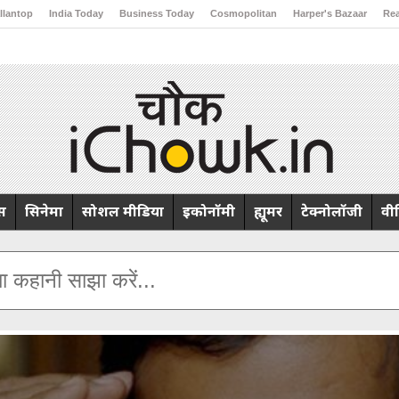
llantop
India Today
Business Today
Cosmopolitan
Harper's Bazaar
Rea
ng
Brides Today
Ishq FM
्स
सिनेमा
सोशल मीडिया
इकोनॉमी
ह्यूमर
टेक्नोलॉजी
वी
ा कहानी साझा करें...