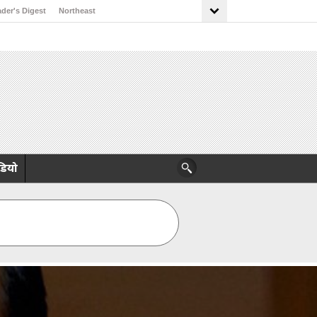
der's Digest
Northeast
डियो