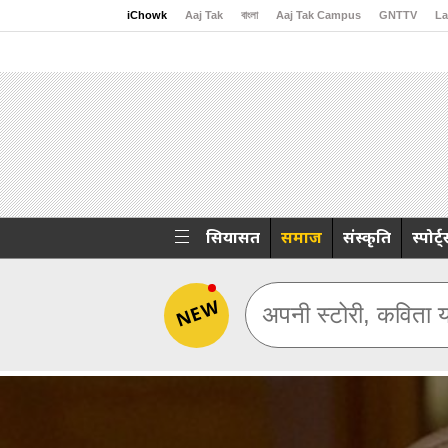
iChowk
Aaj Tak
বাংলা
Aaj Tak Campus
GNTTV
La
Malayalam
Sports Tak
Crime Tak
Astro Tak
Gami
सियासत
समाज
संस्कृति
स्पोर्ट
NEW
अपनी स्टोरी, कविता य