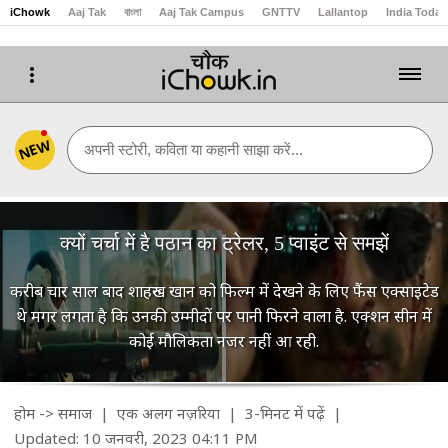
iChowk
Aaj Tak
বাংলা
Aaj Tak Campus
GNTTV
Lallantop
India Today
NEW
अपनी स्टोरी, कविता या कहानी साझा करें...
क्यों चर्चा में है पठान का ट्रेलर, 5 प्वाइंट से समझें
करीब चार साल बाद शाहरुख खान को फिल्म में देखने के लिए फैंस एक्साइटेड
थे मगर लगता है कि उनकी उम्मीदों पर पानी फिरने वाला है. एक्शन सीन में
कोई मौलिकता नजर नहीं आ रही.
होम
->
समाज
|
एक अलग नज़रिया
| 3-मिनट में पढ़ें
|
Updated: 10 जनवरी, 2023 04:11 PM