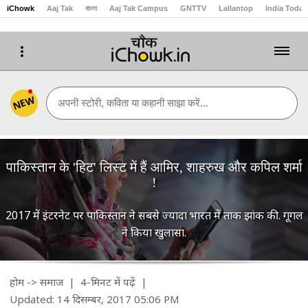
iChowk
Aaj Tak
বাংলা
Aaj Tak Campus
GNTTV
Lallantop
India Today
NEW
अपनी स्टोरी, कविता या कहानी साझा करें...
पाकिस्तान के 'हिट' लिस्ट में हैं आमिर, शाहरुख और कपिल शर्मा
!
2017 में इंटरनेट पर पाकिस्तान ने सबसे ज्यादा भारत में ताक झांक की. गूगल
ने किया खुलासा.
होम
->
समाज
| 4-मिनट में पढ़ें
|
Updated: 14 दिसम्बर, 2017 05:06 PM