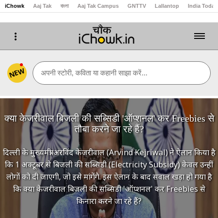
iChowk
Aaj Tak
বাংলা
Aaj Tak Campus
GNTTV
Lallantop
India Today
NEW
अपनी स्टोरी, कविता या कहानी साझा करें...
क्या केजरीवाल बिजली की सब्सिडी 'ऑप्शनल' कर Freebies से
तौबा करने जा रहे हैं?
दिल्ली के मुख्यमंत्री अरविंद केजरीवाल (Arvind Kejriwal) ने ऐलान किया है
कि 1 अक्टूबर से बिजली की सब्सिडी (Electricity Subsidy) केवल उन्हीं
लोगों को दी जाएगी, जो इसे मांगेंगे. इस ऐलान के बाद सवाल खड़ा हो गया है
कि क्या केजरीवाल बिजली की सब्सिडी 'ऑप्शनल' कर Freebies से
किनारा करने जा रहे हैं?