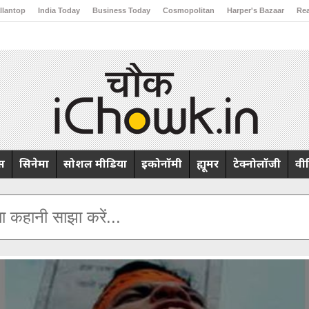
llantop
India Today
Business Today
Cosmopolitan
Harper's Bazaar
Rea
ng
Brides Today
Ishq FM
्स
सिनेमा
सोशल मीडिया
इकोनॉमी
ह्यूमर
टेक्नोलॉजी
वी
ा कहानी साझा करें...