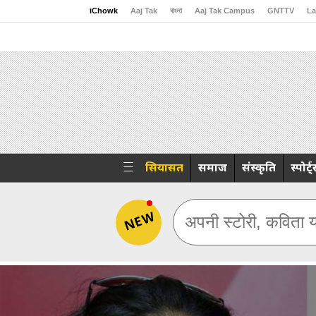
iChowk
Aaj Tak
বাংলা
Aaj Tak Campus
GNTTV
La
Malayalam
Sports Tak
Crime Tak
Astro Tak
Gami
सियासत
समाज
संस्कृति
स्पोर्ट
NEW
अपनी स्टोरी, कविता य