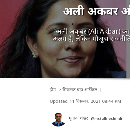
अली अकबर और व
अली अकबर (Ali Akbar) का ह
अलग है, लेकिन मौजूदा राजनीत
होम
->
सियासत
बड़ा आर्टिकल
|
Updated: 11 दिसम्बर, 2021 08:44 PM
मृगांक शेखर
@mstalkieshindi