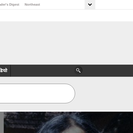
der's Digest
Northeast
डियो