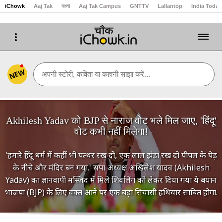
iChowk
Aaj Tak
বাংলা
Aaj Tak Campus
GNTTV
Lallantop
India Today
NEW
अपनी स्टोरी, कविता या कहानी साझा करें...
Akhilesh Yadav को BJP से नाराज वोट भले मिल जाए, 'हिंदू'
वोट कभी नहीं मिलेगा!
'हमारे हिंदू धर्म में कहीं भी पत्थर रख दो, एक लाल झंडा रख दो पीपल के पेड़
के नीचे और मंदिर बन गया.' सपा अध्यक्ष अखिलेश यादव (Akhilesh
Yadav) का ज्ञानवापी मस्जिद में मिले शिवलिंग को लेकर दिया गया ये बयान
भाजपा (BJP) के लिए वक्त आने पर एक बड़ा सियासी हथियार साबित होगा.