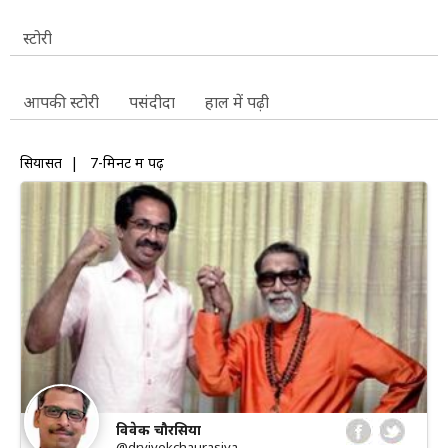
स्टोरी
आपकी स्टोरी
पसंदीदा
हाल में पढ़ी
सियासत
|
7-मिनट में पढ़ें
विवेक चौरसिया
@drvivekchaurasiya