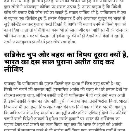
देश के साथ ना ही हो तो बेहतर है. भारत को सोचना चाहिए. वैसे पाकिस्तान में भी
कुछ लोगों ने ऑनलाइन कोचिंग पर सवाल उठाया है. उनका कहना है कि विदेशी
कोच की बजाए देसी कोच रखे जा सकते हैं. सवाल वाजिब भी है. पाकिस्तान में एक
से बढ़कर एक क्रिकेटर हुए हैं. तमाम बेरोजगार हैं और आजकल यूट्यूब पर भारत से
जुड़े कॉन्टेंट बनाकर गुजारा करते दिखते हैं. आर्थर की बजाए उनमें से किसी एक को
काम दिया जाता तो पीसीबी का काम भी हो जाता और एक पाकिस्तानी को रोजगार
भी मिल जाता. मगर पाकिस्तान तो हमेशा दूर की कौड़ी देखने वाले देशों में रहा है.
उसने जरूर कुछ बड़ा और बेहतर सोच रखा होगा.
सिंडिकेट चुप और बहस का विषय दूसरा क्यों है,
भारत का दस साल पुराना अतीत याद कर
लीजिए
बावजूद कि पाकिस्तान की हालत पिछले एक दशक में किस तरह बदली है- यह
किसी को बताने की जरूरत नहीं. इस्लामिक आतंक की वजह से भले तमाम देशों पर
तोहमत लगाया जाए, लेकिन उसकी जड़ें तो पाकिस्तान में ही गहरे धंसी नजर आती
हैं. इसमें उसकी अवाम का दोष नहीं. जुसे जो बताया गया, उसने भरोसा किया. भारत
विभाजन भी उसी इस्लामिक आतंकवाद की एक निर्णायक कोशिश भर थी. बावजूद
कि पाकिस्तान के जरिए भारतीय उपमाहद्वीप और दक्षिण एशियाई देशों में उपनिवेश
चलाने वाली विदेशी ताकतों ने हमेशा उसके कुकर्मों पर भारत की अस्थिरता का
बहाना देकर पर्दा डालने का काम किया. यहां तक कि भारत के शहरों को आतंकी
वारदातों से लहूलुहान करने से भी संकोच नहीं किया गया. राजनीतिक दलों ने ध्यान