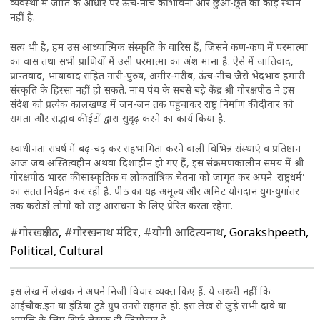
व्यवस्था में जाति के आधार पर ऊंच-नीच की भावना और छुआ-छूत का कोई स्थान
नहीं है.
सत्य भी है, हम उस आध्यात्मिक संस्कृति के वारिस हैं, जिसने कण-कण में परमात्मा
का वास तथा सभी प्राणियों में उसी परमात्मा का अंश माना है. ऐसे में जातिवाद,
प्रान्तवाद, भाषावाद सहित नारी-पुरुष, अमीर-गरीब, ऊंच-नीच जैसे भेदभाव हमारी
संस्कृति के हिस्सा नहीं हो सकते. नाथ पंथ के सबसे बड़े केंद्र श्री गोरक्षपीठ ने इस
संदेश को प्रत्येक कालखण्ड में जन-जन तक पहुंचाकर राष्ट्र निर्माण की दीवार को
समता और सद्भाव की ईंटों द्वारा सुदृढ़ करने का कार्य किया है.
स्वाधीनता संघर्ष में बढ़-चढ़ कर सहभागिता करने वाली विभिन्न संस्थाएं व प्रतिष्ठान
आज जब अस्तित्वहीन अथवा दिशाहीन हो गए हैं, इस संक्रमणकालीन समय में श्री
गोरक्षपीठ भारत की सांस्कृतिक व लोकतांत्रिक चेतना को जागृत कर अपने 'राष्ट्रधर्म'
का सतत निर्वहन कर रही है. पीठ का यह अमूल्य और अमिट योगदान युग-युगांतर
तक करोड़ों लोगों को राष्ट्र आराधना के लिए प्रेरित करता रहेगा.
#गोरखक्षपीठ
,
#गोरखनाथ मंदिर
,
#योगी आदित्यनाथ
, Gorakshpeeth,
Political, Cultural
इस लेख में लेखक ने अपने निजी विचार व्यक्त किए हैं. ये जरूरी नहीं कि
आईचौक.इन या इंडिया टुडे ग्रुप उनसे सहमत हो. इस लेख से जुड़े सभी दावे या
आपत्ति के लिए सिर्फ लेखक ही जिम्मेदार है.