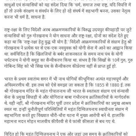
साधुओं एवं संन्यासियों को यह संदेश दिया कि 'धर्म, समाज तथा राष्ट्र, यदि विपत्ति में
हों तो उनके संरक्षण व संवर्धन के लिए हो रहे संघर्ष में सहभागी बनना, उसका नेतृत्व
करना भी धर्म है, साधना है.
राष्ट्र-रक्षा के लिए विदेशी अरब आक्रमणकारियों के विरुद्ध उदयपुर की पहाड़ी पर जुटे
संन्यासियों को गुरु गोरखनाथ ने योग साधना और राष्ट्र-रक्षा, दोनों का संदेश देते हुए
कहा था कि 'राष्ट्र-रक्षा हेतु युद्ध भी योग है.' विदेशी आक्रमणकारियों से संग्राम हेतु श्री
गोरखनाथ ने प्रत्येक घर से एक-एक नवयुवक को योगी सेना में आने का आह्वान किया
था. सर्वविदित है कि खिलजियों के बर्बर शासनकाल के समय नाथ पंथ के योगी
चर्पटनाथ ने योगी समूह का सैन्यीकरण किया था. संभव है कि सिखों के 10वें गुरु, गुरु
गोबिन्द सिंह को भी सिख पंथ के सैन्यीकरण की प्रेरणा यहीं से प्राप्त हुई हो.
भारत के प्रथम स्वातंत्र्य समर में भी नाथ योगियों की भूमिका अत्यंत महत्त्वपूर्ण और
अविस्मरणीय थी. इस तथ्य को ऐसे समझा जा सकता है कि 1855 से 1880 ई. तक
श्री गोरखनाथ मंदिर के महंत गोपालनाथ जी भारत के स्वतंत्रता संग्राम एवं संन्यासी
सेना के प्रमुख सिपाही थे और योगिराज बाबा गंभीरनाथ क्रांतिकारियों के मार्गदर्शक
थे. यही नहीं, श्री गोरखनाथ मंदिर पूर्वी उत्तर प्रदेश में क्रांतिकारियों का प्रमुख आश्रय
स्थल था. इन्हीं चुनौतीपूर्ण परिस्थितियों में महंत दिग्विजयनाथ स्वाधीनता संग्राम में
सहभागिता करते हुए विख्यात चौरी-चौरा घटना में मुख्य आरोपी बने थे. हालांकि
महामना मदन मोहन मालवीय की पैरवी से वे फांसी की सजा से बच गए थे.
विदित हो कि महंत दिग्विजयनाथ ने एक ओर जहां उस समय के क्रांतिकारियों को