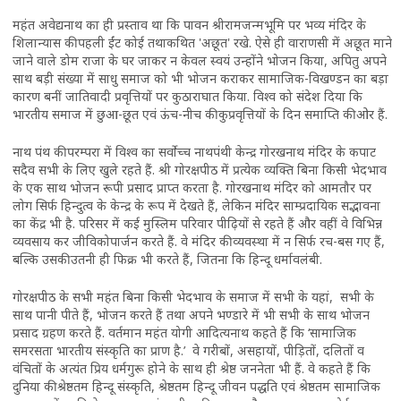
महंत अवेद्यनाथ का ही प्रस्ताव था कि पावन श्रीरामजन्मभूमि पर भव्य मंदिर के
शिलान्यास की पहली ईंट कोई तथाकथित 'अछूत' रखे. ऐसे ही वाराणसी में अछूत माने
जाने वाले डोम राजा के घर जाकर न केवल स्वयं उन्होंने भोजन किया, अपितु अपने
साथ बड़ी संख्या में साधु समाज को भी भोजन कराकर सामाजिक-विखण्डन का बड़ा
कारण बनीं जातिवादी प्रवृत्तियों पर कुठाराघात किया. विश्व को संदेश दिया कि
भारतीय समाज में छुआ-छूत एवं ऊंच-नीच की कुप्रवृत्तियों के दिन समाप्ति की ओर हैं.
नाथ पंथ की परम्परा में विश्व का सर्वोच्च नाथपंथी केन्द्र गोरखनाथ मंदिर के कपाट
सदैव सभी के लिए खुले रहते हैं. श्री गोरक्षपीठ में प्रत्येक व्यक्ति बिना किसी भेदभाव
के एक साथ भोजन रूपी प्रसाद प्राप्त करता है. गोरखनाथ मंदिर को आमतौर पर
लोग सिर्फ हिन्दुत्व के केन्‍द्र के रूप में देखते हैं, लेकिन मंदिर साम्प्रदायिक सद्भावना
का केंद्र भी है. परिसर में कई मुस्लिम परिवार पीढ़ियों से रहते हैं और वहीं वे विभिन्न
व्यवसाय कर जीविकोपार्जन करते हैं. वे मंदिर की व्यवस्था में न सिर्फ रच-बस गए हैं,
बल्कि उसकी उतनी ही फिक्र भी करते हैं, जितना कि हिन्दू धर्मावलंबी.
गोरक्षपीठ के सभी महंत बिना किसी भेदभाव के समाज में सभी के यहां, सभी के
साथ पानी पीते हैं, भोजन करते हैं तथा अपने भण्डारे में भी सभी के साथ भोजन
प्रसाद ग्रहण करते हैं. वर्तमान महंत योगी आदित्यनाथ कहते हैं कि ‘सामाजिक
समरसता भारतीय संस्कृति का प्राण है.’ वे गरीबों, असहायों, पीड़ितों, दलितों व
वंचितों के अत्यंत प्रिय धर्मगुरू होने के साथ ही श्रेष्ठ जननेता भी हैं. वे कहते हैं कि
दुनिया की श्रेष्ठतम हिन्दू संस्कृति, श्रेष्ठतम हिन्दू जीवन पद्धति एवं श्रेष्ठतम सामाजिक