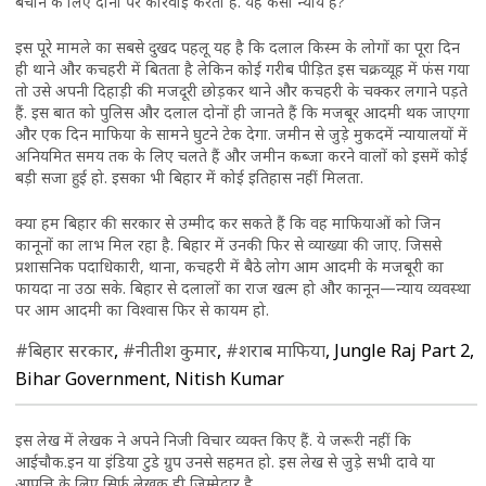
बचाने के लिए दोनों पर कार्रवाई करता है. यह कैसा न्याय है?
इस पूरे मामले का सबसे दुखद पहलू यह है कि दलाल किस्म के लोगों का पूरा दिन
ही थाने और कचहरी में बितता है लेकिन कोई गरीब पीड़ित इस चक्रव्यूह में फंस गया
तो उसे अपनी दिहाड़ी की मजदूरी छोड़कर थाने और कचहरी के चक्कर लगाने पड़ते
हैं. इस बात को पुलिस और दलाल दोनों ही जानते हैं कि मजबूर आदमी थक जाएगा
और एक दिन माफिया के सामने घुटने टेक देगा. जमीन से जुड़े मुकदमें न्यायालयों में
अनियमित समय तक के लिए चलते हैं और जमीन कब्जा करने वालों को इसमें कोई
बड़ी सजा हुई हो. इसका भी बिहार में कोई इतिहास नहीं मिलता.
क्या हम बिहार की सरकार से उम्मीद कर सकते हैं कि वह माफियाओं को जिन
कानूनों का लाभ मिल रहा है. बिहार में उनकी फिर से व्याख्या की जाए. जिससे
प्रशासनिक पदाधिकारी, थाना, कचहरी में बैठे लोग आम आदमी के मजबूरी का
फायदा ना उठा सके. बिहार से दलालों का राज खत्म हो और कानून—न्याय व्यवस्था
पर आम आदमी का विश्वास फिर से कायम हो.
#बिहार सरकार
,
#नीतीश कुमार
,
#शराब माफिया
, Jungle Raj Part 2,
Bihar Government, Nitish Kumar
इस लेख में लेखक ने अपने निजी विचार व्यक्त किए हैं. ये जरूरी नहीं कि
आईचौक.इन या इंडिया टुडे ग्रुप उनसे सहमत हो. इस लेख से जुड़े सभी दावे या
आपत्ति के लिए सिर्फ लेखक ही जिम्मेदार है.