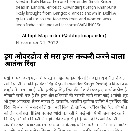
killed in Italy.Narco terrorist Harvinder Singh Rinda
dead in Lahore.Terrorist Kulwinderjit Singh Khanpuria
likely brought from Bangkok, arrest shown in Delhi.A
quiet salute to the faceless men and women who
keep India safe.
pic.twitter.com/sWiBHN0SSn
— Abhijit Majumder (@abhijitmajumder)
November 21, 2022
ड्रग ओवरडोज से मरा ड्रग्स तस्करी करने वाला
आतंकी रिंदा
ऐसी ही एक अन्य घटना में भारत के खिलाफ ड्रग्स के जरिये आतंकवाद फैलाने वाला
खालिस्तानी आतंकी हरविंदर सिंह रिंदा (Harwinder Singh Rinda) पाकिस्तान के
लाहौर में मारा गया है. और, हरविंदर सिंह रिंदा की मौत की वजह ड्रग्स ओवरडोज है.
चौंकाने वाली बात है कि ड्रग्स और हथियारों की तस्करी करने वाला कोई आतंकी खुद
भी ड्रग्स ओवरडेज से मर सकता है. हालांकि, भारतीय खुफिया एजेंसी ने हरविंदर सिंह
रिंदा की मौत को लेकर कोई दावा नहीं किया है. लेकिन, हरविंदर सिंह रिंदा की मौत
को लेकर सोशल मीडिया पर कई थ्योरी चल रही हैं. कई लोग ये भी दावा कर रहे हैं
कि रिंदा की मौत किडनी फेल होने की वजह से हुई है. बता दें कि खालिस्तानी
आतंकी संगठन बब्बर खालसा इंटरनेशनल के सदस्य रिंदा कई मामलों में मोस्ट वांटेड
था. और, लंबे समय से पाकिस्तान में छिपा हुआ था. हालांकि, पाकिस्तान हरविंदर