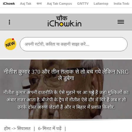
iChowk
Aaj Tak
বাংলা
Aaj Tak Campus
GNTTV
Lallantop
India Today
NEW
अपनी स्टोरी, कविता या कहानी साझा करें...
नीतीश कुमार 370 और तीन तलाक से तो बच गये लेकिन NRC
ले डूबेगा
नीतीश कुमार अपनी राजनीति के ऐसे मुहाने पर आ पहुंचे हैं जहां मुश्किलों का
अंबार नजर आता है. बीजेपी के ट्रैप में नीतीश ऐसे दौर में घिरे हैं जब न तो
उनके दोस्त अरुण जेटली हैं और न बिहार में प्रशांत किशोर.
होम
->
सियासत
| 6-मिनट में पढ़ें
|