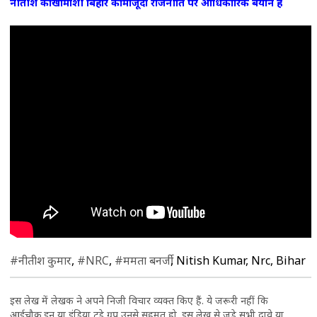
नीतीश की खामोशी बिहार की मौजूदा राजनीति पर आधिकारिक बयान है
#नीतीश कुमार
,
#NRC
,
#ममता बनर्जी
, Nitish Kumar, Nrc, Bihar
इस लेख में लेखक ने अपने निजी विचार व्यक्त किए हैं. ये जरूरी नहीं कि
आईचौक.इन या इंडिया टुडे ग्रुप उनसे सहमत हो. इस लेख से जुड़े सभी दावे या