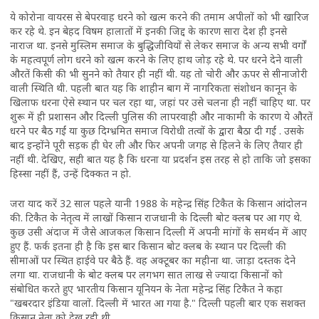
ये कोरोना वायरस से बेपरवाह धरने को खत्म करने की तमाम अपीलों को भी खारिज
कर रहे थे. इन बेहद विषम हालातों में इनकी जिद्द के कारण सारा देश ही इनसे
नाराज था. इनसे मुस्लिम समाज के बुद्धिजीवियों से लेकर समाज के अन्य सभी वर्गों
के महत्वपूर्ण लोग धरने को खत्म करने के लिए हाथ जोड़ रहे थे. पर धरने देने वाली
औरतें किसी की भी सुनने को तैयार ही नहीं थी. यह तो चोरी और ऊपर से सीनाजोरी
वाली स्थिति थी. पहली बात यह कि शाहीन बाग में नागरिकता संशोधन कानून के
खिलाफ धरना ऐसे स्थान पर चल रहा था, जहां पर उसे चलना ही नहीं चाहिए था. पर
शुरू में ही प्रशासन और दिल्ली पुलिस की लापरवाही और नाकामी के कारण ये औरतें
धरने पर बैठ गईं या कुछ दिग्भ्रमित समाज विरोधी तत्वों के द्वारा बैठा दी गईं . उसके
बाद इन्होंने पूरी सड़क ही घेर ली और फिर अपनी जगह से हिलने के लिए तैयार ही
नहीं थी. देखिए, सही बात यह है कि धरना या प्रदर्शन इस तरह से हो ताकि जो इसका
हिस्सा नहीं हैं, उन्हें दिक्कत न हो.
जरा याद करें 32 साल पहले यानी 1988 के महेन्द्र सिंह टिकैत के किसान आंदोलन
की. टिकैत के नेतृत्व में लाखों किसान राजधानी के दिल्ली बोट क्लब पर आ गए थे.
कुछ उसी अंदाज में जैसे आजकल किसान दिल्ली में अपनी मांगों के समर्थन में आए
हुए हैं. फर्क इतना ही है कि इस बार किसान बोट क्लब के स्थान पर दिल्ली की
सीमाओं पर स्थित हाईवे पर बैठे हैं. वह अक्टूबर का महीना था. जाड़ा दस्तक देने
लगा था. राजधानी के बोट क्लब पर लगभग सात लाख से ज्यादा किसानों को
संबोधित करते हुए भारतीय किसान यूनियन के नेता महेन्द्र सिंह टिकैत ने कहा
"खबरदार इंडिया वालों. दिल्ली में भारत आ गया है." दिल्ली पहली बार एक सशक्त
किसान नेता को देख रही थी.