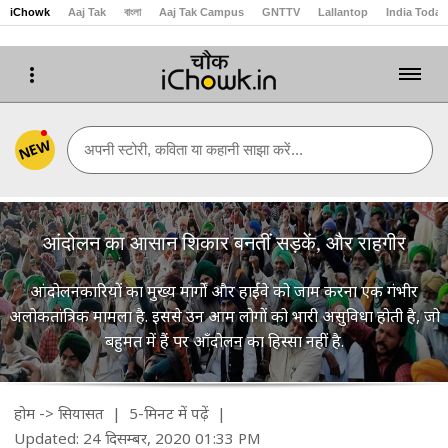
iChowk
Aaj Tak
বাংলা
Aaj Tak Campus
GNTTV
Lallantop
India Today
NEW
अपनी स्टोरी, कविता या कहानी साझा करें...
आंदोलन का आसान शिकार बनतीं सड़कें, और राहगीर
आंदोलनकारियों का मुख्य मार्गों और हाईवे को जाम करना एक गंभीर
अलोकतांत्रिक मामला है. इससे उन आम लोगों को भारी असुविधा होती है, जो
बहुमत में हैं पर आँदोलन का हिस्सा नहीं है.
होम
->
सियासत
| 5-मिनट में पढ़ें
|
Updated: 24 दिसम्बर, 2020 01:33 PM